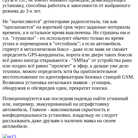
установку, способны работать в зависимости от выбранного
режима до 3-х лет.
Не "вычисляются" детекторами радиосигнала, так как
"просыпаются" на короткий срок через заданные интервалы
времени, а в остальное время выключены. Не страшны им и
т.н. "глушилки" - их используют обычно только во время
угона и перемещения в "отстойник"; а если автомобиль
спрячут в металлическом боксе - даже если маяк не сможет
определить GPS-координаты, ворота или двери таких боксов
всё равно иногда открываются - "SMSка" от устройства рано
или поздно всё равно "пролезет" в эфир, а дальше уже дело
техники, можно определить хотя бы приблизительное
местоположение по идентификаторам базовых станций GSM.
Возможна установка нескольких маяков - угонщик,
обнаружив и обезвредив один, прекратит поиски.
Позиционируются как последняя надежда найти угнанный
или, например, эвакуированный на штрафстоянку
автомобиль. Главное - максимальная скрытность и
конфиденциальность установки, владельцу не следует
рассказывать даже друзьям о наличии маяка на своем
автомобиле.