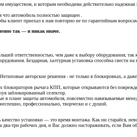
м имуществом, и которым необходима действительно надежная з
ая что автомобиль полностью защищен .
бы клиент приехал к нам повторно не по гарантийным вопросам,
енно так — и никак иначе.
льшей ответственностью, чем даже к выбору оборудования, так к
рудования. Бездарная, халтурная установка способна свести на
етиповые авторские решения - не только в блокировках, а даже 
 блокираторов рычага КПП, которые открываются без поврежде
уя заблокированный селектор.
е в плане защиты автомобиля, повсеместно навязываемые мене
но, профессионально, творчески и с душой.
ачество установки — это время монтажа. Как ни старайся, нево
два-три рабочих дня, и Вас должно настораживать, если Вам об