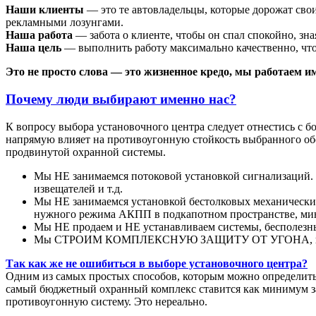
Наши клиенты
— это те автовладельцы, которые дорожат свои
рекламными лозунгами.
Наша работа
— забота о клиенте, чтобы он спал спокойно, зн
Наша цель
— выполнить работу максимально качественно, что
Это не просто слова — это жизненное кредо, м
ы работаем им
Почему люди выбирают именно нас?
К вопросу выбора установочного центра следует отнестись с бо
напрямую влияет на противоугонную стойкость выбранного обо
продвинутой охранной системы.
Мы НЕ занимаемся потоковой установкой сигнализаций. Н
извещателей и т.д.
Мы НЕ занимаемся установкой бестолковых механических
нужного режима АКПП в подкапотном пространстве, мин
Мы НЕ продаем и НЕ устанавливаем системы, бесполезны
Мы СТРОИМ КОМПЛЕКСНУЮ ЗАЩИТУ ОТ УГОНА, неспеш
Так как же не ошибиться в выборе установочного центра?
Одним из самых простых способов, которым можно определить к
самый бюджетный охранный комплекс ставится как минимум за 
противоугонную систему. Это нереально.