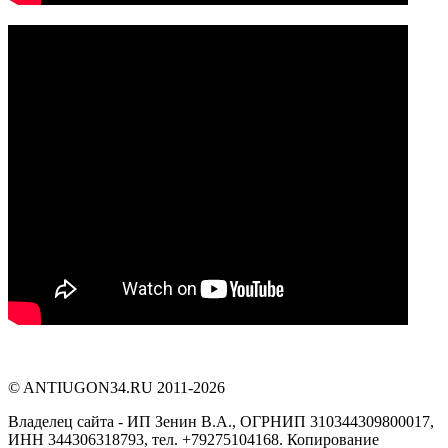
©
ANTIUGON34.RU
2011-2026
Владелец сайта - ИП Зенин В.А., ОГРНИП 310344309800017,
ИНН 344306318793, тел. +79275104168. Копирование